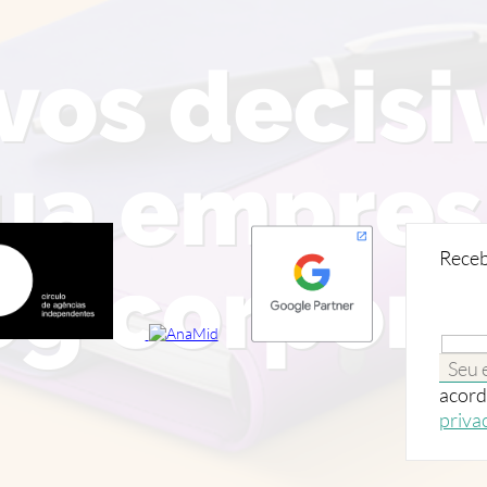
vos decisi
ua empres
Receb
g corpora
acord
priva