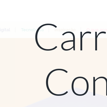
Carr
gital
Tecnologia
Inspiração
O que ac
Con