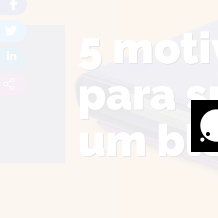
5 moti
para s
um blo