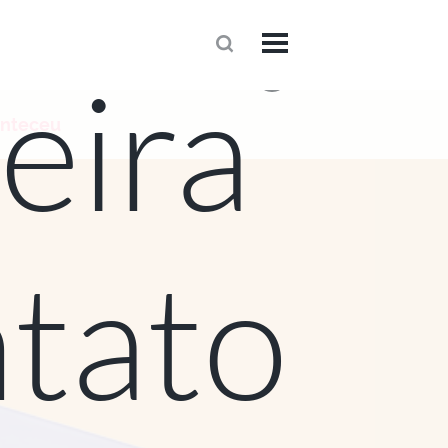
eira
1
onteceu
tato