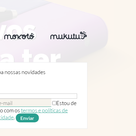
vos
a ter
a nossas novidades
tivo
Estou de
o com os
termos e políticas de
cidade
.