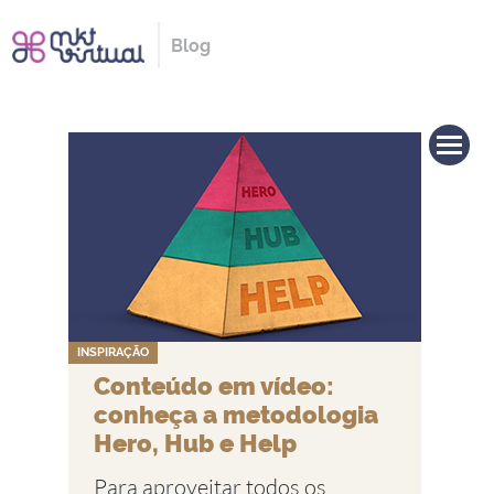
Blog
INSPIRAÇÃO
Conteúdo em vídeo:
conheça a metodologia
Hero, Hub e Help
Para aproveitar todos os