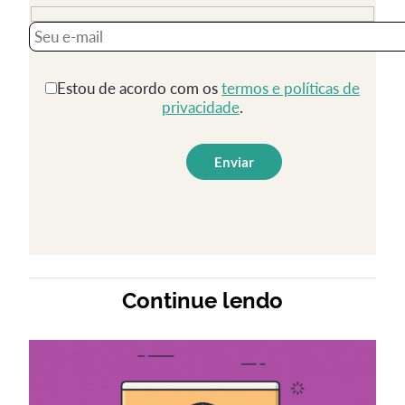
A ideia de que usar vídeos nos treinamentos da
empresa é algo reservado apenas para as grandes é
algo que não reflete mais a realidade. Graças ao
Estou de acordo com os
termos e políticas de
progresso tecnológico, é possível obter excelente
privacidade
.
qualidade em suas captações sem precisar gastar
muito com isso.
Ainda assim, o seu treinamento precisa ser feito
profissionalmente. Veja aqui no blog os principais
motivos para
contar com uma produtora de vídeos
para trabalhar a favor da sua empresa.
3. Contribui para consistência de
Continue lendo
informações
É bastante prejudicial para a sua empresa se
informações desencontradas são repassadas para a
equipe em pontos diferentes do tempo. Talvez as
pessoas que já estão lá tiveram contato com um