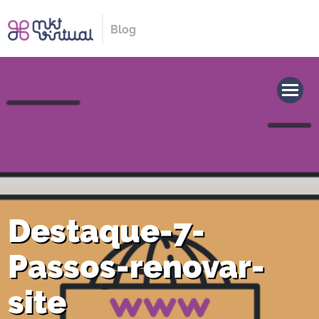
Blog
Destaque-7-
Passos-renovar-
site