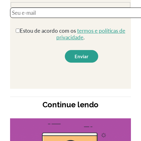
consistência: pelo menos um post por dia é
essencial para manter relevante a página do seu
negócio.
Estou de acordo com os
termos e políticas de
2. Traga informações valiosas
privacidade
.
Uma publicidade vazia dificilmente traz resultados
positivos. Se você quer aumentar as vendas pelo
Facebook, precisa oferecer aos seus potenciais
clientes tudo o que precisam para tomar uma
decisão.
Em vez de apontar este ou aquele produto como “o
melhor”, por que não trazer alguns detalhes como
Continue lendo
preço, tamanho, funções e outras informações que
possam influenciar a compra?
3. Crie ações promocionais