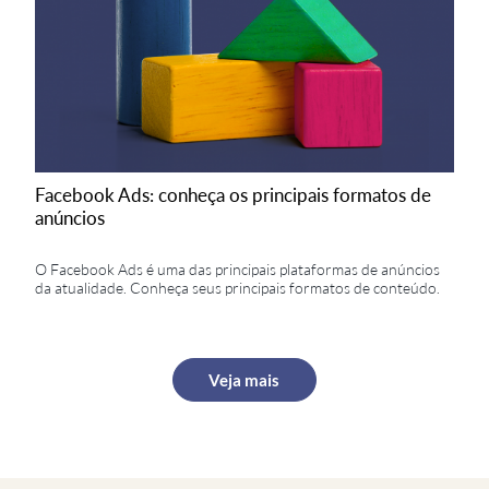
produto, entre outras.
5. Melhore o atendimento
De nada adianta promover muito bem os seus
produtos se o atendimento não tem qualidade. As
pessoas precisam de respostas rápidas e eficientes
Facebook Ads: conheça os principais formatos de
aos seus pedidos, portanto vale a pena implementar
anúncios
uma estrutura focada nesse fim.
O Facebook Ads é uma das principais plataformas de anúncios
Utilize a área de contato da sua página para
da atualidade. Conheça seus principais formatos de conteúdo.
esclarecer dúvidas rapidamente e foque em
soluções: seus atendentes precisam ser capazes de
resolver as questões que são apresentadas, em vez
de agirem como simples repassadores.
Veja mais
6. Invista em Facebook Ads
Não é nada eficiente seguir com a sua estratégia de