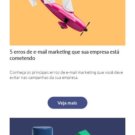
5 erros de e-mail marketing que sua empresa está
cometendo
4. Facilite a compra
Conheça os principais erros de e-mail marketing que você deve
Para aumentar as vendas pelo Facebook, o seu
evitar nas campanhas da sua empresa.
processo de compra deve ser o mais otimizado
possível. O público não deve encontrar barreiras
que impeçam a aquisição do produto que desejam
comprar.
Veja mais
Algumas dessas barreiras incluem formulários
longos demais, um site que demora para carregar,
links que não apontam diretamente para o item que
desejam, informações desencontradas a respeito do