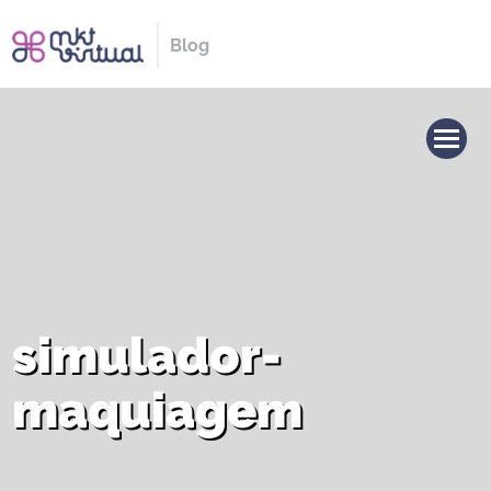
Blog
simulador-
maquiagem