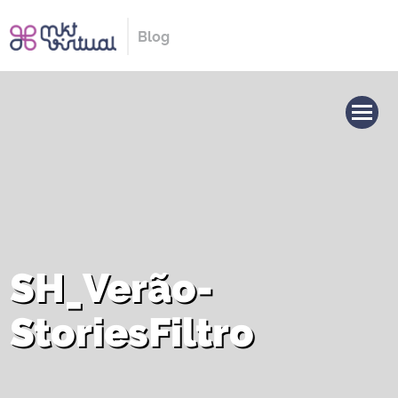
Blog
SH_Verão-
StoriesFiltro