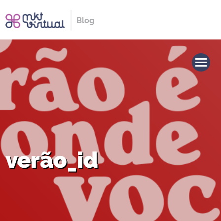
Blog
verão_id