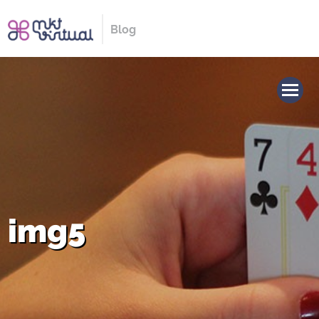
Blog
img5