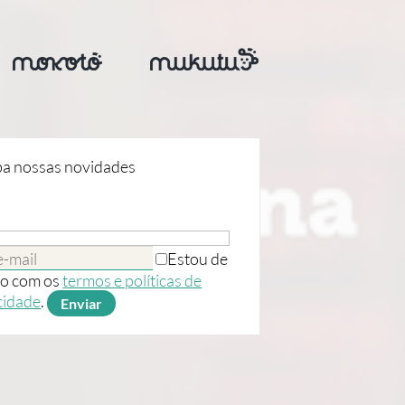
a nossas novidades
Estou de
o com os
termos e políticas de
cidade
.