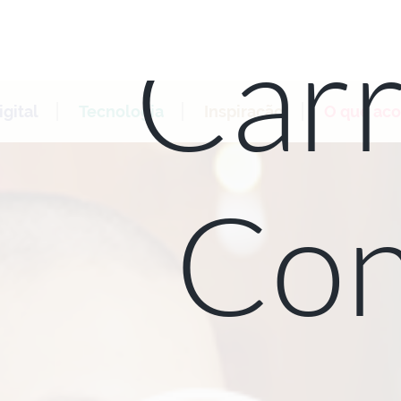
Carr
gital
Tecnologia
Inspiração
O que ac
Con