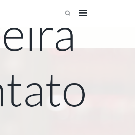
eira
1
onteceu
tato