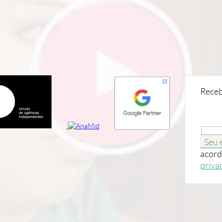
Receb
acord
priva