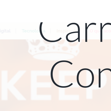
Carr
gital
Tecnologia
Inspiração
O que ac
Con