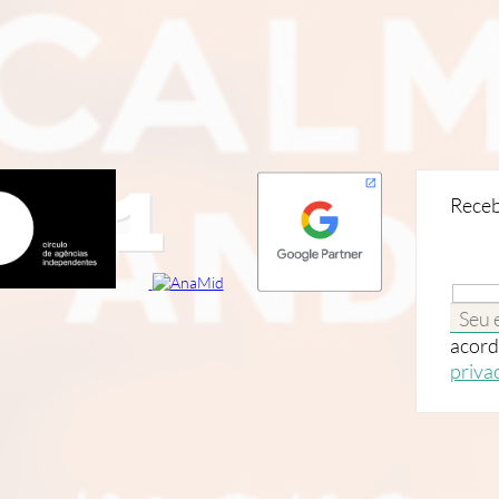
sel1
Receb
acord
priva