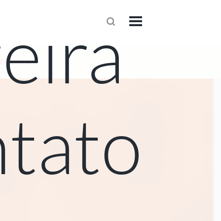
eira
1
onteceu
tato