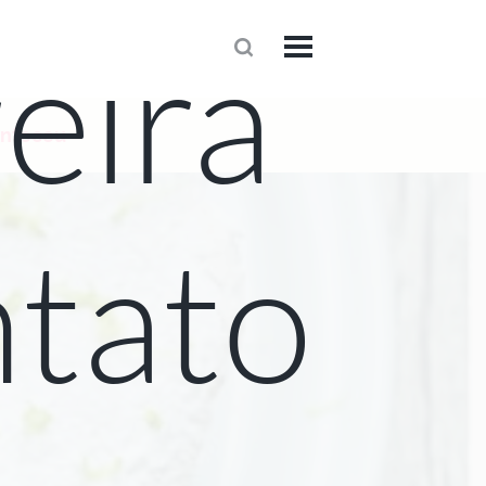
eira
1
onteceu
tato