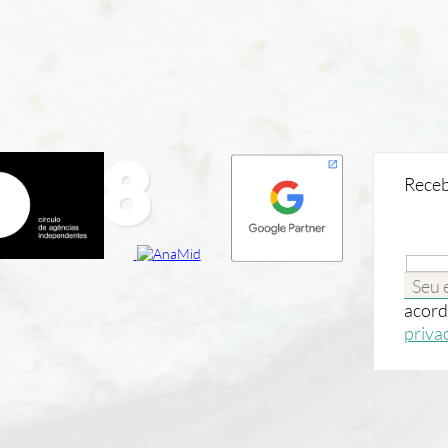
sel8
Receb
acord
priva