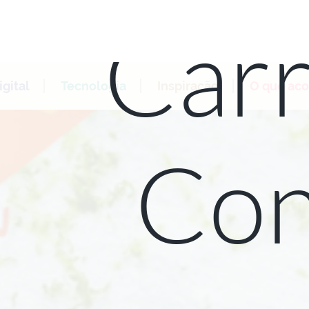
Carr
gital
Tecnologia
Inspiração
O que ac
Con