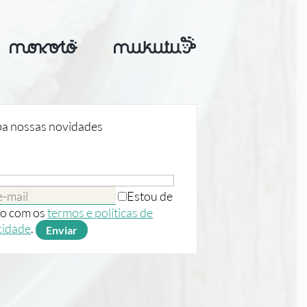
a nossas novidades
Estou de
o com os
termos e políticas de
cidade
.