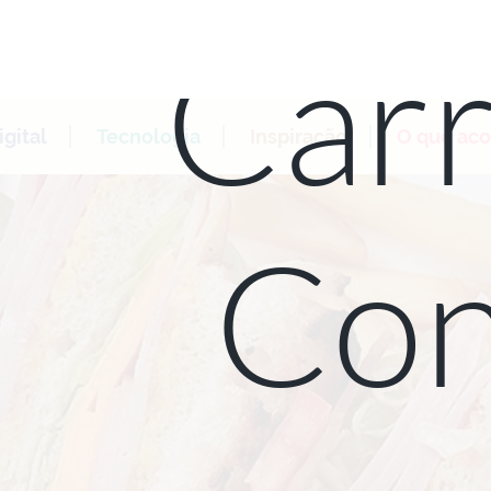
Carr
gital
Tecnologia
Inspiração
O que ac
Con