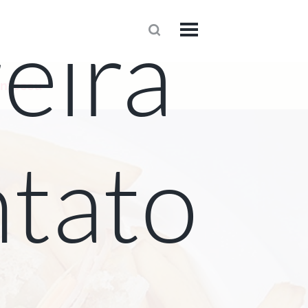
eira
1
onteceu
tato