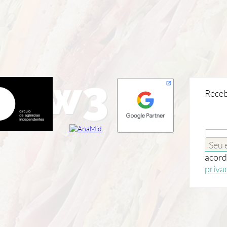
show3
Receb
acord
priva