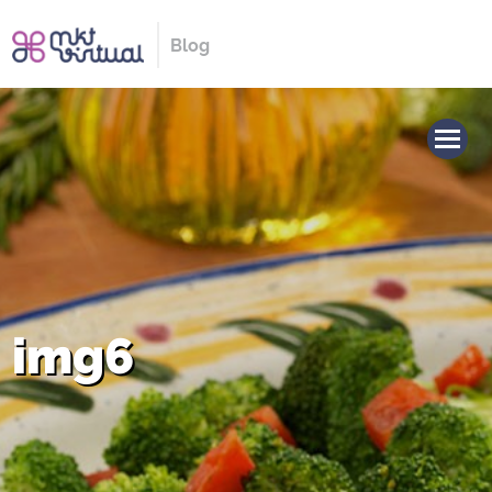
Blog
img6