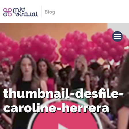
Blog
thumbnail-desfile-
caroline-herrera