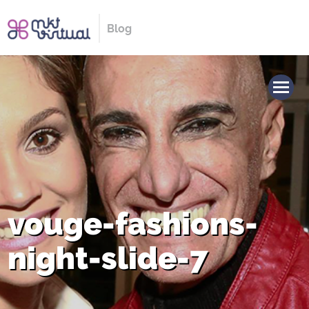
Blog
vouge-fashions-
night-slide-7