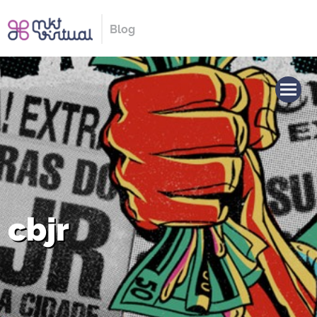
Blog
cbjr