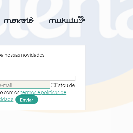
a nossas novidades
Estou de
o com os
termos e políticas de
cidade
.