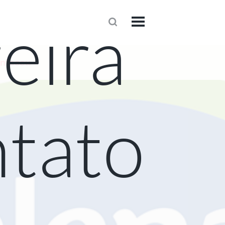
eira
1
onteceu
tato