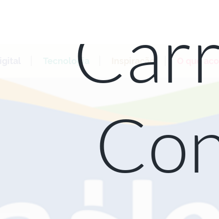
Carr
gital
Tecnologia
Inspiração
O que ac
Con