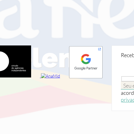
-helena
Receb
acord
priva