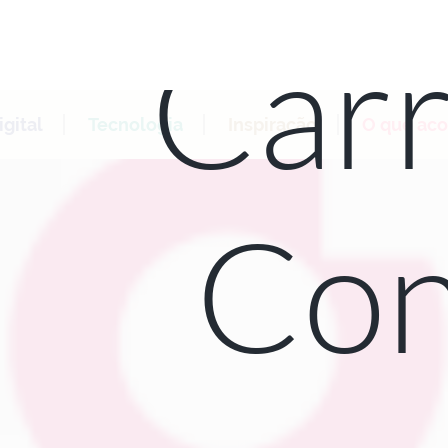
Carr
gital
Tecnologia
Inspiração
O que ac
Con