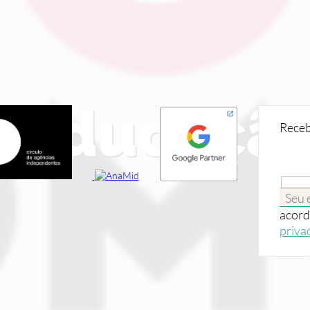
 Educaçã
Receb
acord
priva