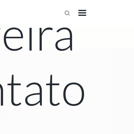
eira
1
onteceu
tato