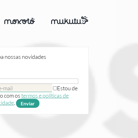
o
a nossas novidades
Estou de
o com os
termos e políticas de
cidade
.