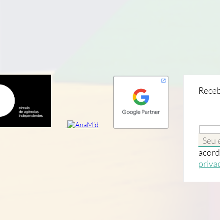
Receb
acord
priva