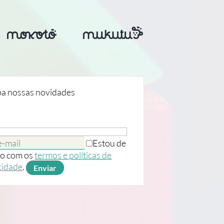
a nossas novidades
Estou de
o com os
termos e políticas de
cidade
.