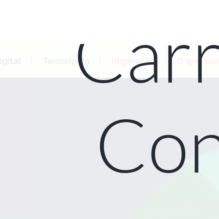
Carr
gital
Tecnologia
Inspiração
O que ac
Con