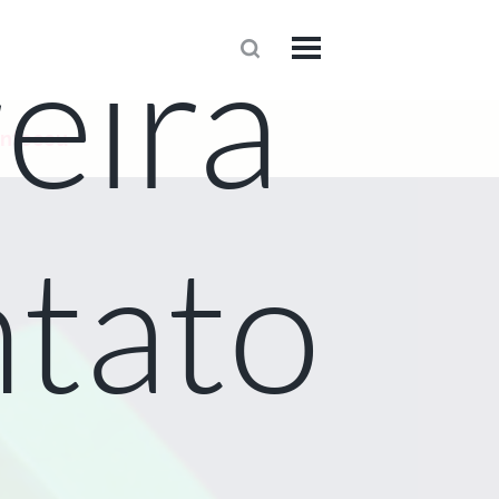
eira
1
onteceu
tato