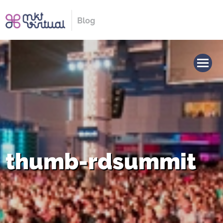
Blog
thumb-rdsummit