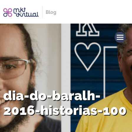
Blog
dia-do-baralh-
2016-historias-100