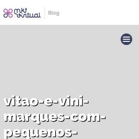
Blog
vitao-e-vini-
marques-com-
pequenos-