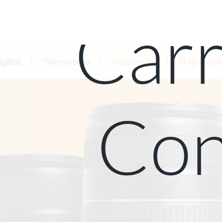
Carr
gital
Tecnologia
Inspiração
O que ac
Con