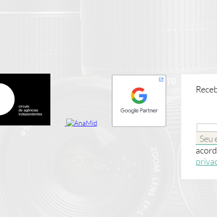
Receb
acord
priva