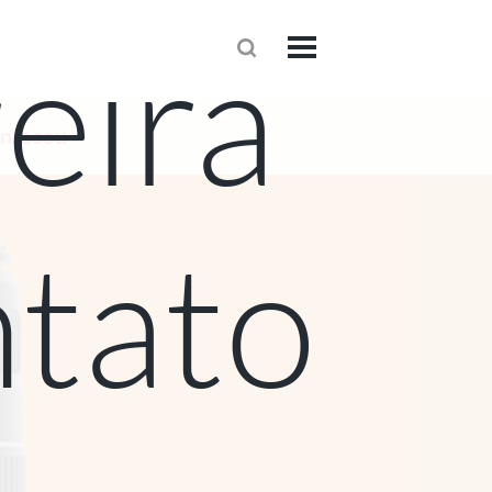
eira
1
onteceu
tato